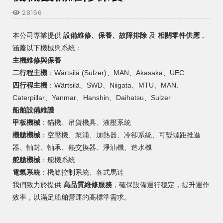
28156
本公司專業提供
設備維修、保養、故障排除
及
相關零件供應
，
涵蓋以下機械與系統：
主機維修與保養
二行程主機
：Wärtsilä (Sulzer)、MAN、Akasaka、UEC
四行程主機
：Wärtsilä、SWD、Niigata、MTU、MAN、
Caterpillar、Yanmar、Hanshin、Daihatsu、Sulzer
船舶設備維護
甲板機械
：錨機、吊貨機具、液壓系統
機艙機械
：空壓機、泵浦、加熱器、冷卻系統、可變螺距推進
器、軸封、軸承、熱交換器、淨油機、造水機
舵艙機械
：舵機系統
電氣系統
：機艙控制系統、各式馬達
我們致力於提供
高品質維修服務
，確保設備運行穩定，提升運作
效率，以滿足船舶營運的高標準需求。